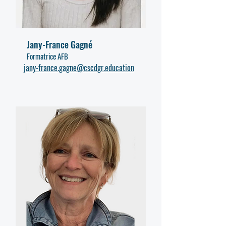
Jany-France Gagné
Formatrice AFB
jany-france.gagne@cscdgr.education