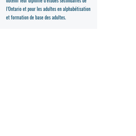
obtenir leur diplôme d’études secondaires de
l’Ontario et pour les adultes en alphabétisation
et formation de base des adultes.
Merci à nos partenaires!
Merci à nos partenaires!