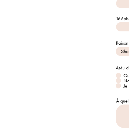
Téléph
Raison
As-tu d
Ou
N
Je
À quel(