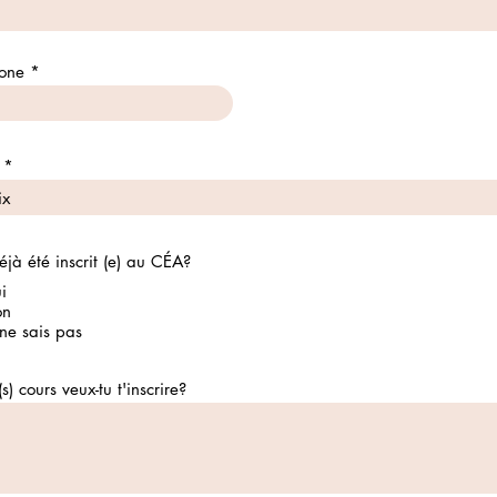
one
éjà été inscrit (e) au CÉA?
i
on
 ne sais pas
s) cours veux-tu t'inscrire?